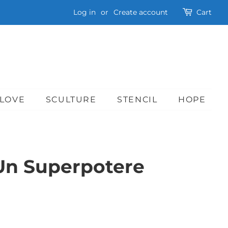
Log in
or
Create account
Cart
LOVE
SCULTURE
STENCIL
HOPE
Un Superpotere