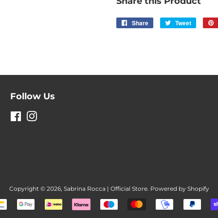
Share this Product
Share
Share
Tweet
Tweet
on
on
Facebook
Twitter
Follow Us
Facebook
Instagram
Copyright © 2026,
Sabrina Rocca | Official Store
.
Powered by Shopify
Payment
icons