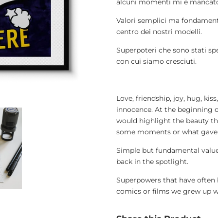
alcuni momenti mi è mancato o
Valori semplici ma fondamental
centro dei nostri modelli.
Superpoteri che sono stati spe
con cui siamo cresciuti.
Love, friendship, joy, hug, kiss
innocence. At the beginning o
would highlight the beauty th
some moments or what gave m
Simple but fundamental values
back in the spotlight.
Superpowers that have often 
comics or films we grew up w